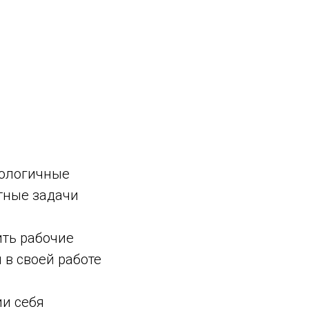
кологичные
тные задачи
ить рабочие
 в своей работе
и себя