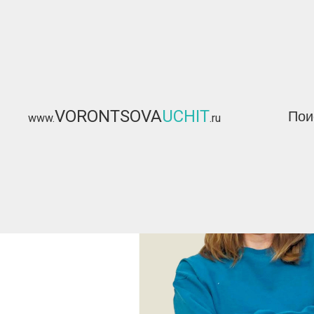
VORONTSOVA
UCHIT
Пои
www.
.ru