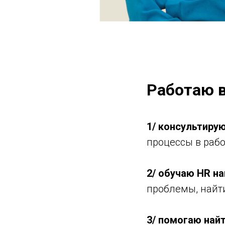
Работаю в
1/
консультиру
процессы в раб
2/
обучаю HR на
проблемы, найти
3/
помогаю найт